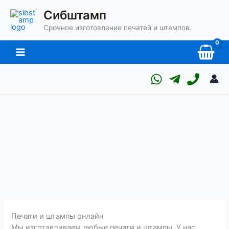
Перейти
Сибштамп
к
Срочное изготовление печатей и штампов.
содержимому
Печати и штампы онлайн
Мы изготавливаем любые печати и штампы. У нас