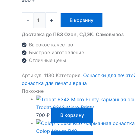
900
₽
-
+
В корзину
Доставка до ПВЗ Ozon, СДЭК. Самовывоз
Высокое качество
Быстрое изготовление
Отличные цены
Артикул:
1130
Категория:
Оснастки для печате
оснастка для печати врача
Похожие
Trodat 9342 Micro Printy
700
₽
В корзину
Colop Mouse R40