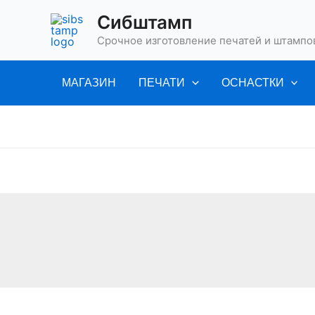
Перейти
Количество
Сибштамп
к
товара
Срочное изготовление печатей и штампо
содержимому
Trodat
4630
МАГАЗИН
ПЕЧАТИ
ОСНАСТКИ